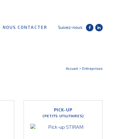
NOUS CONTACTER
Suivez-nous
Accueil
>
Entreprises
PICK-UP
(PETITS UTILITAIRES)