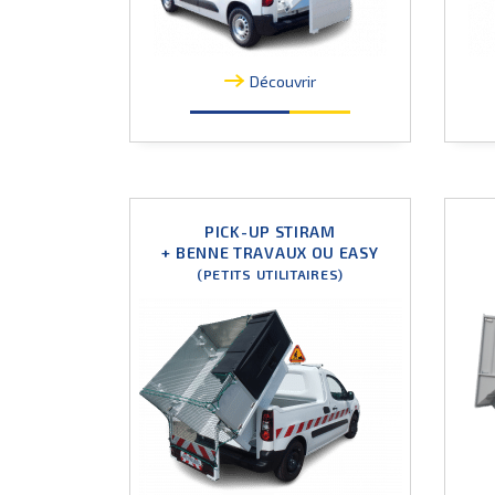
Découvrir
PICK-UP STIRAM
+ BENNE TRAVAUX OU EASY
(PETITS UTILITAIRES)