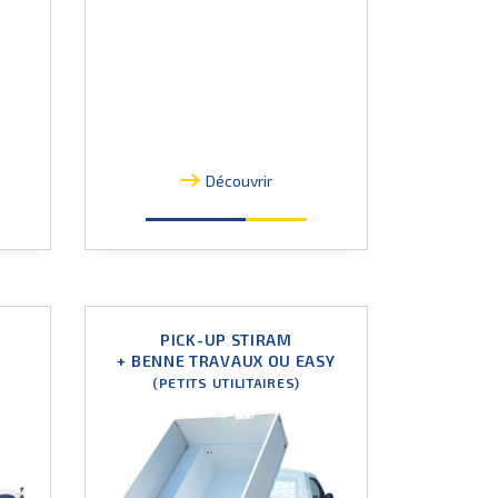
Découvrir
PICK-UP STIRAM
+ BENNE TRAVAUX OU EASY
(PETITS UTILITAIRES)