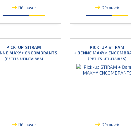
Découvrir
Découvrir
PICK-UP STIRAM
PICK-UP STIRAM
ENNE MAXY® ENCOMBRANTS
+ BENNE MAXY® ENCOMBR
(PETITS UTILITAIRES)
(PETITS UTILITAIRES)
Découvrir
Découvrir