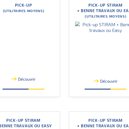
PICK-UP
PICK-UP STIRAM
+ BENNE TRAVAUX OU EA
(UTILITAIRES MOYENS)
(UTILITAIRES MOYENS)
Découvrir
Découvrir
PICK-UP STIRAM
PICK-UP STIRAM
 BENNE TRAVAUX OU EASY
+ BENNE TRAVAUX OU EA