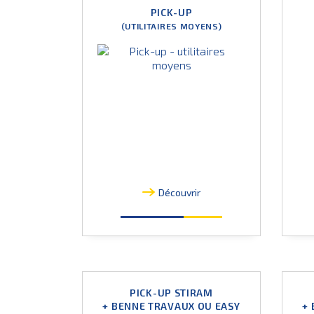
PICK-UP
(UTILITAIRES MOYENS)
Découvrir
PICK-UP STIRAM
+ BENNE TRAVAUX OU EASY
+