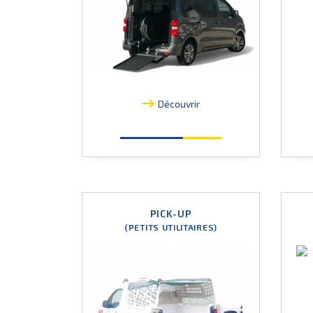
Découvrir
PICK-UP
(PETITS UTILITAIRES)