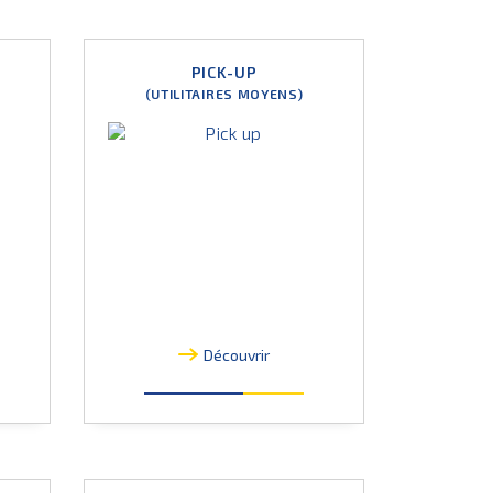
PICK-UP
(UTILITAIRES MOYENS)
Découvrir