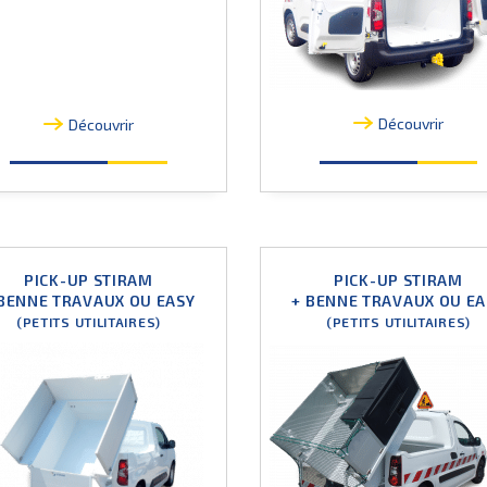
Découvrir
Découvrir
PICK-UP STIRAM
PICK-UP STIRAM
 BENNE TRAVAUX OU EASY
+ BENNE TRAVAUX OU EA
(PETITS UTILITAIRES)
(PETITS UTILITAIRES)