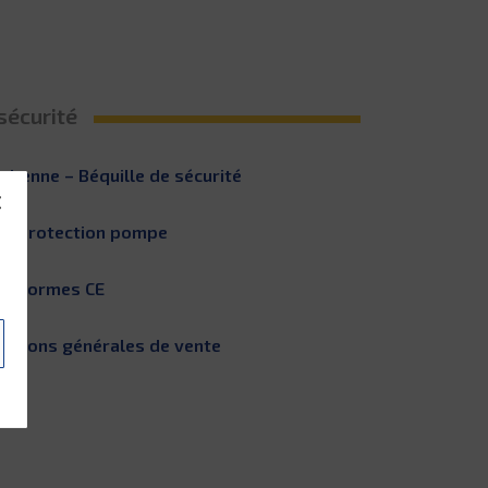
sécurité
a benne – Béquille de sécurité
 de protection pompe
ux normes CE
nditions générales de vente