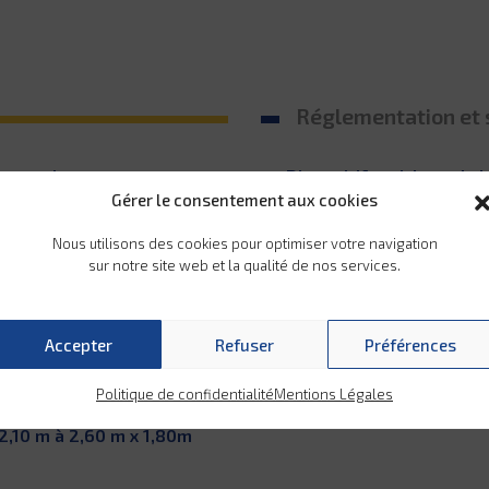
Réglementation et 
onception et process
Dispositif antichute de l
Gérer le consentement aux cookies
t montage de la benne
Coupe circuit et fusible
Nous utilisons des cookies pour optimiser votre navigation
sur notre site web et la qualité de nos services.
ne résistance maximum et
Équipement conforme a
Accepter
Refuser
Préférences
ule d’origine.
Garantie 2 ans selon co
forcée grâce aux matériaux
Politique de confidentialité
Mentions Légales
à STIRAM.
2,10 m à 2,60 m x 1,80m