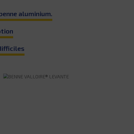
a benne aluminium.
ption
ifficiles