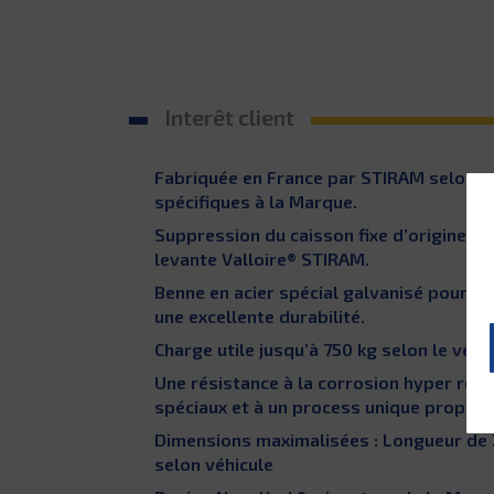
Interêt client
Fabriquée en France par STIRAM selon c
spécifiques à la Marque.
Suppression du caisson fixe d’origine e
levante Valloire® STIRAM.
Benne en acier spécial galvanisé pour u
une excellente durabilité.
Charge utile jusqu’à 750 kg selon le véhic
Une résistance à la corrosion hyper ren
spéciaux et à un process unique propre 
Dimensions maximalisées : Longueur de 
selon véhicule