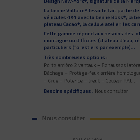
Design New-York®, signature de la Marq
La benne Valloire® levante fait partie 
véhicules 4X4 avec la benne Boss®, la ben
plateau Cacao®, la cellule atelier, les c
Cette gamme répond aux besoins des in
montagne ou difficiles (château d’eau, r
particuliers (forestiers par exemple)…
Très nombreuses options :
Porte arrière 2 vantaux – Rehausses latéral
Bâchage – Protège-feux arrière homologué
– Grue – Potence – treuil – Couleur RAL….
Besoins spécifiques :
Nous consulter
Nous consulter