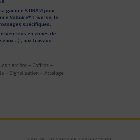
ue.
de la gamme STIRAM pour
ne Valloire® triverse, le
arrossages spécifiques.
terventions en zones de
éseaux…) , aux travaux
es t arrière – Coffres –
s – Signalisation – Attelage