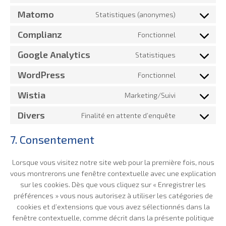
woocommer
to
Matomo
service
Statistiques (anonymes)
Consent
haproxy
to
Complianz
service
Fonctionnel
Consent
matomo
to
Google Analytics
service
Statistiques
Consent
complianz
to
WordPress
service
Fonctionnel
Consent
google-
to
analytics
Wistia
service
Marketing/Suivi
Consent
wordpress
to
Divers
service
Finalité en attente d’enquête
Consent
wistia
to
service
7. Consentement
divers
Lorsque vous visitez notre site web pour la première fois, nous
vous montrerons une fenêtre contextuelle avec une explication
sur les cookies. Dès que vous cliquez sur « Enregistrer les
préférences » vous nous autorisez à utiliser les catégories de
cookies et d’extensions que vous avez sélectionnés dans la
fenêtre contextuelle, comme décrit dans la présente politique