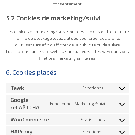
consentement.
5.2 Cookies de marketing/suivi
Les cookies de marketing/suivi sont des cookies ou toute autre
forme de stockage local, utilisés pour créer des profils
d’utilisateurs afin d’afficher de la publicité ou de suivre
l’utilisateur sur ce site web ou sur plusieurs sites web dans des
finalités marketing similaires.
6. Cookies placés
Tawk
Fonctionnel
Consent
to
Google
service
Fonctionnel, Marketing/Suivi
tawk
Consent
reCAPTCHA
to
service
WooCommerce
Statistiques
google-
Consent
recaptcha
to
HAProxy
service
Fonctionnel
Consent