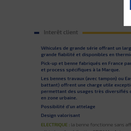
Interêt client
Véhicules de grande série offrant un larg
grande fiabilité et disponibles en thermi
Pick-up et benne fabriqués en France p
et process spécifiques à la Marque.
Les bennes travaux (avec tampon) ou Ea
battant) offrent une charge utile excepti
permettant des usages très diversifiés 
en zone urbaine.
Possibilité d’un attelage
Design valorisant
ELECTRIQUE :
la benne fonctionne sans af