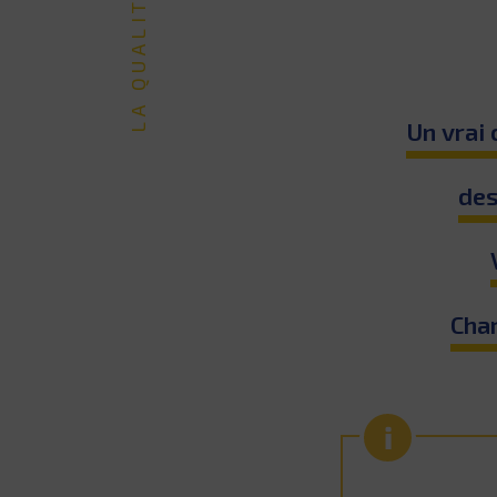
Un vrai 
des
Cha