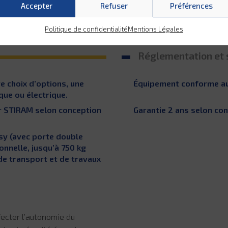
Accepter
Refuser
Préférences
Politique de confidentialité
Mentions Légales
Réglementation et 
e choix d’options, une
Équipement conforme a
que ou électrique.
ar STIRAM selon conception
Garantie 2 ans selon co
sy (avec porte double
onnelle, jusqu’à 750 kg
de transport et de travaux
fecter l’autonomie du