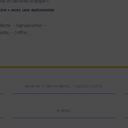
ie et sécurité énergie ».
opre » avec une autonomie
Bâche – Signalisation –
utils – Coffre…