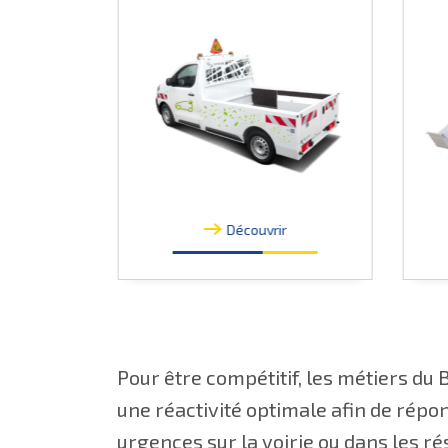
r
Découvrir
Pour être compétitif, les métiers du
une réactivité optimale afin de répo
urgences sur la voirie ou dans les r