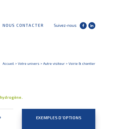
NOUS CONTACTER
Suivez-nous
Accueil
>
Votre univers
>
Autre visiteur
>
Voirie & chantier
l’hydrogène.
®
BENNE ALUMINIUM LEVANTE
EXEMPLES D’OPTIONS
BENNE
TR