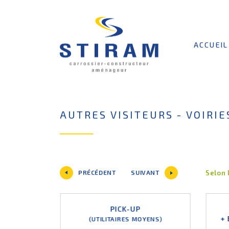
ACCUEIL
AUTRES VISITEURS - VOIRI
PRÉCÉDENT
SUIVANT
Selon 
RAM
PICK-UP
OU EASY
+
(UTILITAIRES MOYENS)
RES)