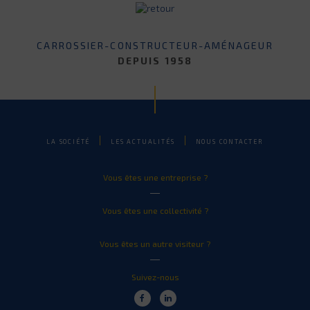
CARROSSIER-CONSTRUCTEUR-AMÉNAGEUR
DEPUIS 1958
LA SOCIÉTÉ
LES ACTUALITÉS
NOUS CONTACTER
Vous êtes une entreprise ?
Vous êtes une collectivité ?
Vous êtes un autre visiteur ?
Suivez-nous