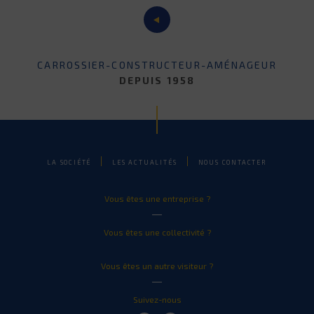
CARROSSIER-CONSTRUCTEUR-AMÉNAGEUR
DEPUIS 1958
LA SOCIÉTÉ
LES ACTUALITÉS
NOUS CONTACTER
Vous êtes une entreprise ?
Vous êtes une collectivité ?
Vous êtes un autre visiteur ?
Suivez-nous