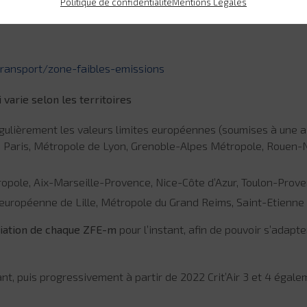
Politique de confidentialité
Mentions Légales
transport/zone-faibles-emissions
varie selon les territoires
égulièrement les valeurs limites européennes (soumises à une as
and Paris, Métropole de Lyon, Grenoble-Alpes Métropole, Rouen
ropole, Aix-Marseille-Provence, Nice-Côte d’Azur, Toulon-Pro
européenne de Lille, Métropole du Grand Reims, Saint-Etienne
ciation de chaque ZFE-m
pour l’instant, afin de pouvoir s’adapt
tant, puis progressivement à partir de 2022 Crit’Air 3 et 4 égale