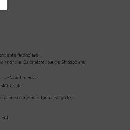
triente financière) :
-Normandie, Eurométropole de Strasbourg,
vence-Méditerranée
 Métropole.
er à l’environnement local
.
Selon les
ment.