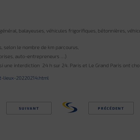
t général, balayeuses, véhicules frigorifiques, bétonnières, véh
rs, selon le nombre de km parcourus,
eprises, auto-entrepreneurs …)
si une interdiction
24 h sur 24. Paris et Le Grand Paris ont choi
t-lieux-20220214.html
SUIVANT
PRÉCÉDENT