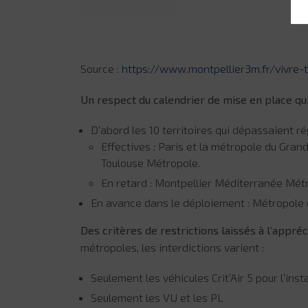
Source :
https://www.montpellier3m.fr/vivre-
Un respect du calendrier de mise en place qui 
D’abord les 10 territoires qui dépassaient r
Effectives : Paris et la métropole du Gr
Toulouse Métropole.
En retard : Montpellier Méditerranée Mét
En avance dans le déploiement : Métropole 
Des critères de restrictions
laissés à l’appré
métropoles, les interdictions varient :
Seulement les véhicules Crit’Air 5 pour l’ins
Seulement les VU et les PL